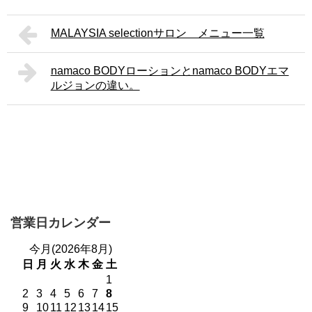
MALAYSIA selectionサロン メニュー一覧
namaco BODYローションとnamaco BODYエマ
ルジョンの違い。
営業日カレンダー
今月(2026年8月)
日
月
火
水
木
金
土
1
2
3
4
5
6
7
8
9
10
11
12
13
14
15